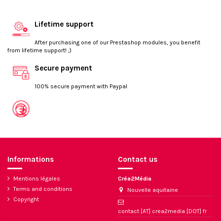
Lifetime support
After purchasing one of our Prestashop modules, you benefit
from lifetime support! ;)
Secure payment
100% secure payment with Paypal
Informations
Contact us
Mentions légales
Créa2Média
Terms and conditions
Nouvelle aquitaine
Copyright
contact [AT] crea2media [DOT] fr