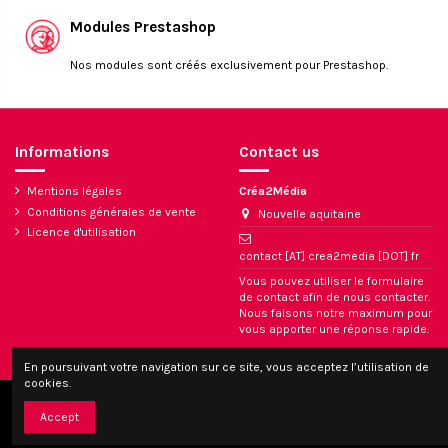
Modules Prestashop
Nos modules sont créés exclusivement pour Prestashop.
Informations
Contact us
Mentions légales
Créa2Média
Conditions générales de vente
Nouvelle aquitaine
Licence d'utilisation
contact [AT] crea2media [DOT] fr
Vous pouvez utiliser le formulaire
de contact afin de nous contacter.
Nous faisons notre maximum pour
vous apporter une réponse rapide.
En poursuivant votre navigation sur ce site, vous acceptez l’utilisation de
cookies.
© Tous droits réservés - Créa2Média
Accept