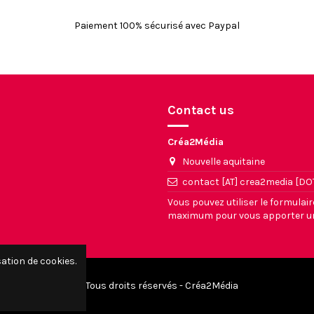
Paiement 100% sécurisé avec Paypal
Contact us
Créa2Média
Nouvelle aquitaine
contact [AT] crea2media [DOT
Vous pouvez utiliser le formulai
maximum pour vous apporter un
sation de cookies.
© Tous droits réservés - Créa2Média