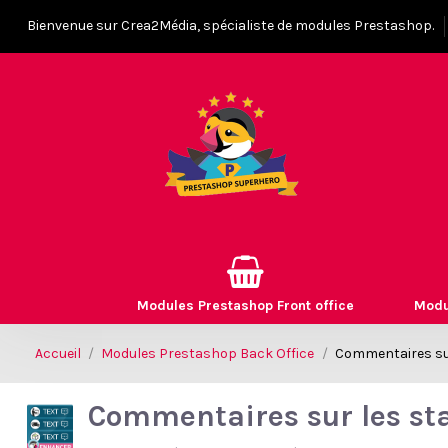
Bienvenue sur Crea2Média, spécialiste de modules Prestashop.
Modules Prestashop Front office
Modu
Accueil
Modules Prestashop Back Office
Commentaires su
Commentaires sur les s