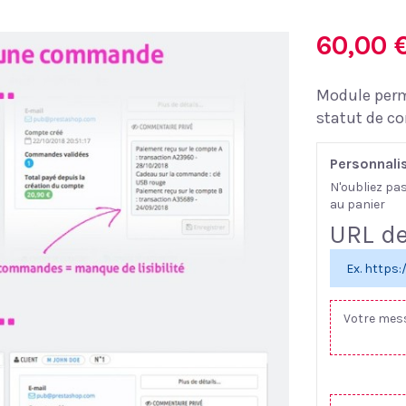
60,00 
Module perm
statut de 
Personnali
N'oubliez pa
au panier
URL de
Ex. https